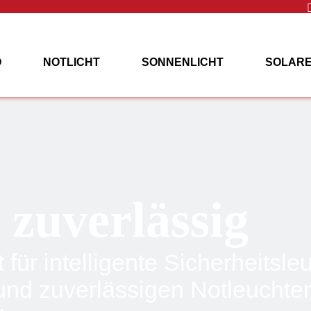
O
NOTLICHT
SONNENLICHT
SOLARE
TAKTIERE UNS
 zuverlässig
nt für intelligente Sicherheits
und zuverlässigen Notleuchte