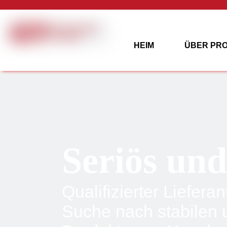
HEIM
ÜBER PR
PROJEKTE
KON
Seriös und
Qualifizierter Liefera
Suche nach stabilen 