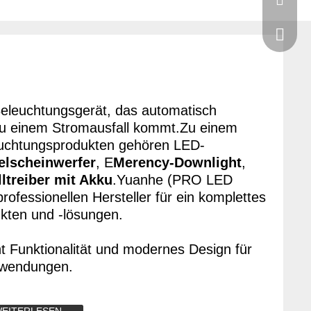
Helen:+
Kate:ka
Helen:h
Kate:+8
Helen:+
s Beleuchtungsgerät, das automatisch
zu einem Stromausfall kommt.Zu einem
uchtungsprodukten gehören LED-
elscheinwerfer
, E
Merency-Downlight
,
ltreiber mit Akku
.Yuanhe (PRO LED
professionellen Hersteller für ein komplettes
kten und -lösungen.
 Funktionalität und modernes Design für
Anwendungen.