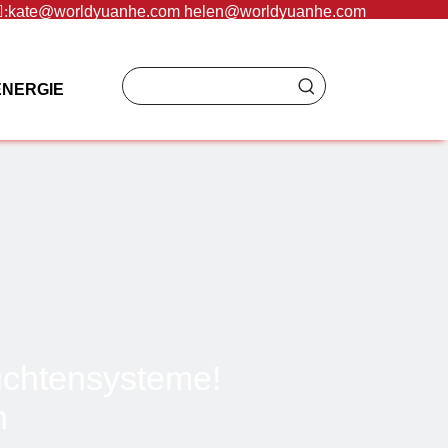
:
kate@worldyuanhe.com
helen@worldyuanhe.com
NERGIE
leuchtensysteme!
n