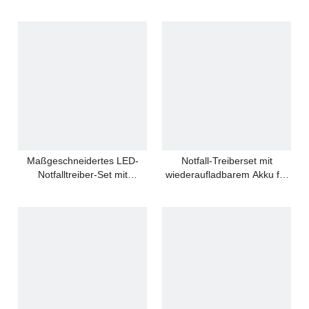
Batterie-Sicherheits-LED-
Notausgangsschild-Licht aus
PC-Material
Maßgeschneidertes LED-
Notfall-Treiberset mit
Notfalltreiber-Set mit
wiederaufladbarem Akku für
wiederaufladbarem Akku für
LED-Innenlampen
alle Lampen