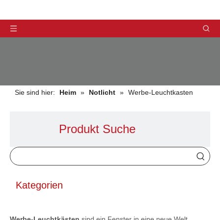
Sie sind hier:
Heim
»
Notlicht
»
Werbe-Leuchtkasten
Produkt Suche
PRODUKTE
Kategorien
Werbe-Leuchtkästen
sind ein Fenster in eine neue Welt