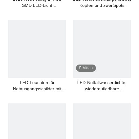
SMD LED-Licht
Köpfen und zwei Spots
wiederaufladbare Ni-CD 3,7V
Notfall-Doppelkopf-LED-
Leuchten
Video
LED-Leuchten für
LED-Notfallwasserdichte,
Notausgangsschilder mit
wiederaufladbare
wiederaufladbarem Ni-CD-
Schottlampe, Notausgang
Akku, weiß und grün
bedruckt